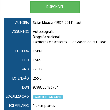
DISPONÍVEL
AUTORIA
Scliar, Moacyr
(1937-2011) - aut
ASSUNTOS
Autobiografia
Biografia nacional
Escritores e escritoras
- Rio Grande do Sul - Brasil
EDITORA
L&PM
TIPO
Livro
ANO
c2017
EXTENSÃO
255 p.
ISBN
9788525436764
LOCALIZAÇÃO
929(81) S419.13a 2017
EXEMPLARES
1 exemplar(es)