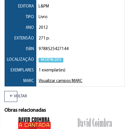
EDITORA
L&PM
TIPO
Livro
ANO
2012
EXTENSÃO
271 p.
ISBN
9788525427144
LOCALIZAÇÃO
94 C679h 2012
EXEMPLARES
1 exemplar(es)
MARC
Visualizar campos MARC
VOLTAR
Obras relacionadas