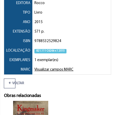
EDITORA
Rocco
TIPO
Livro
ANO
2015
EXTENSÃO
571 p.
ISBN
9788532529824
LOCALIZAÇÃO
821.111 C626k v.1 2015
EXEMPLARES
1 exemplar(es)
MARC
Visualizar campos MARC
VOLTAR
Obras relacionadas