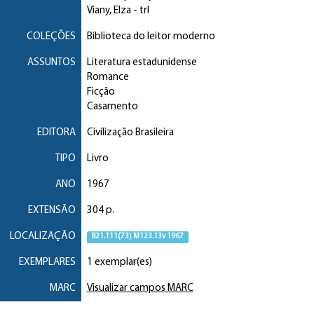
Viany, Elza
- trl
COLEÇÕES
Biblioteca do leitor moderno
ASSUNTOS
Literatura estadunidense
Romance
Ficção
Casamento
EDITORA
Civilização Brasileira
TIPO
Livro
ANO
1967
EXTENSÃO
304 p.
LOCALIZAÇÃO
821.111(73) M123.13v 1967
EXEMPLARES
1 exemplar(es)
MARC
Visualizar campos MARC