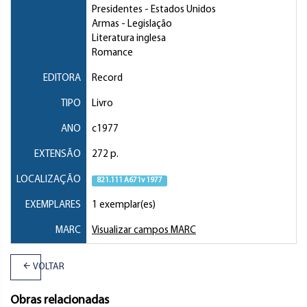
Presidentes
- Estados Unidos
Armas
- Legislação
Literatura inglesa
Romance
EDITORA
Record
TIPO
Livro
ANO
c1977
EXTENSÃO
272 p.
LOCALIZAÇÃO
821.111 A671v 1977
EXEMPLARES
1 exemplar(es)
MARC
Visualizar campos MARC
VOLTAR
Obras relacionadas