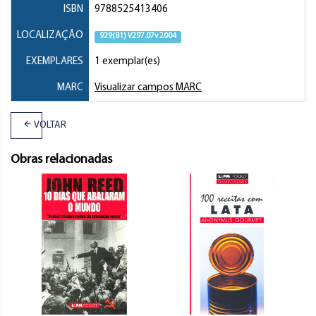
ISBN
9788525413406
LOCALIZAÇÃO
929(81) V297.07v 2004
EXEMPLARES
1 exemplar(es)
MARC
Visualizar campos MARC
VOLTAR
Obras relacionadas