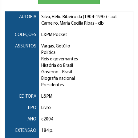
AUTORIA
Silva, Hélio Ribeiro da
(1904-1995) - aut
Carneiro, Maria Cecília Ribas
- clb
COLEÇÕES
L&PM Pocket
ASSUNTOS
Vargas, Getúlio
Política
Reis e governantes
História do Brasil
Governo
- Brasil
Biografia nacional
Presidentes
EDITORA
L&PM
TIPO
Livro
ANO
c2004
EXTENSÃO
184 p.