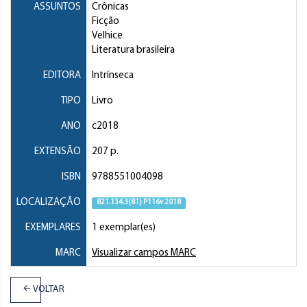
ASSUNTOS
Crônicas
Ficção
Velhice
Literatura brasileira
EDITORA
Intrínseca
TIPO
Livro
ANO
c2018
EXTENSÃO
207 p.
ISBN
9788551004098
LOCALIZAÇÃO
821.134.3(81) P116v 2018
EXEMPLARES
1 exemplar(es)
MARC
Visualizar campos MARC
VOLTAR