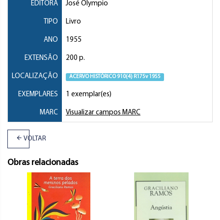
EDITORA
José Olympio
TIPO
Livro
ANO
1955
EXTENSÃO
200 p.
LOCALIZAÇÃO
ACERVO HISTÓRICO 910(4) R175v 1955
EXEMPLARES
1 exemplar(es)
MARC
Visualizar campos MARC
VOLTAR
Obras relacionadas