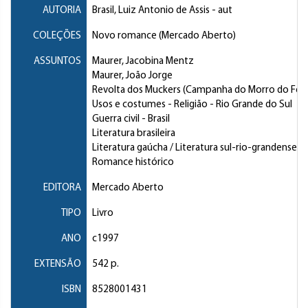
AUTORIA
Brasil, Luiz Antonio de Assis
- aut
COLEÇÕES
Novo romance (Mercado Aberto)
ASSUNTOS
Maurer, Jacobina Mentz
Maurer, João Jorge
Revolta dos Muckers (Campanha do Morro do Ferr
Usos e costumes
- Religião - Rio Grande do Sul
Guerra civil
- Brasil
Literatura brasileira
Literatura gaúcha / Literatura sul-rio-grandense
Romance histórico
EDITORA
Mercado Aberto
TIPO
Livro
ANO
c1997
EXTENSÃO
542 p.
ISBN
8528001431