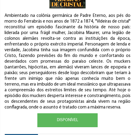
Ambientado na colônia germânica de Padre Eterno, aos pés do
morro do Ferrabrás e nos anos de 1872 a 1874, "Videiras de cristal"
reconstitui um episódio fascinante da história de nosso país:
liderada por uma frágil mulher, Jacobina Maurer, uma legião de
colonos alemães revolta-se contra as instituições da época,
enfrentando o próprio exército imperial. Personagem de lenda e
verdade, Jacobina tinha sua imagem confundida com o próprio
Cristo, fazendo previsões do fim do mundo e confortando os
deserdados com promessas do paraíso celeste. Os muckers
(santarrões, hipócritas, em alemão) viveram lances de epopeia e
paixão; seus perseguidores desde logo descobriram que teriam à
frente um inimigo que não apenas conhecia muito bem o
terreno, mas era imbuído de um ideal messiânico que ultrapassava
a compreensão dos estreitos limites de seu tempo. Até hoje o
episódio dos muckers desperta interesse e constrangimento, pois
os descendentes de seus protagonistas ainda vivem na região
conflagrada, onde o assunto é tratado com a máxima reserva.
DISPONÍVEL