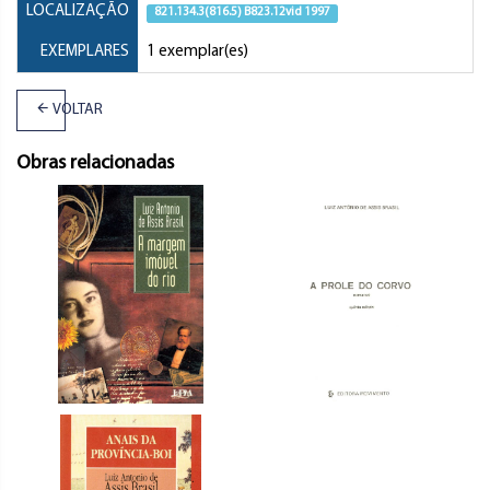
LOCALIZAÇÃO
821.134.3(816.5) B823.12vid 1997
EXEMPLARES
1 exemplar(es)
VOLTAR
Obras relacionadas