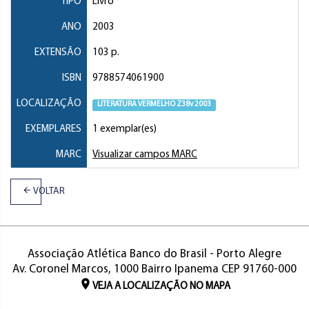
TIPO
Livro
ANO
2003
EXTENSÃO
103 p.
ISBN
9788574061900
LOCALIZAÇÃO
LITERATURA VERMELHO Z38v 2003
EXEMPLARES
1 exemplar(es)
MARC
Visualizar campos MARC
VOLTAR
Associação Atlética Banco do Brasil - Porto Alegre
Av. Coronel Marcos, 1000 Bairro Ipanema CEP 91760-000
VEJA A LOCALIZAÇÃO NO MAPA