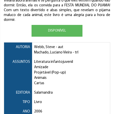
Viviana adora animais e se pergunta o que eles vestem quando vão
dormir. Então, ela os convida para a FESTA MUNDIAL DO PIJAMA!
Com um texto divertido e abas simples, que revelam o pijama
maluco de cada animal, este livro é uma alegria para a hora de
dormir.
DISPONÍVEL
AUTORIA
Webb, Steve
- aut
Machado, Luciano Vieira
- trl
ASSUNTOS
Literatura infantojuvenil
Amizade
Projetável (Pop-up)
Animais
Cartas
EDITORA
Salamandra
TIPO
Livro
ANO
2006