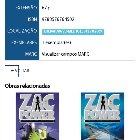
EXTENSÃO
67 p.
ISBN
9788576764502
LOCALIZAÇÃO
LITERATURA VERMELHO L334z v.8 2009
EXEMPLARES
1 exemplar(es)
MARC
Visualizar campos MARC
VOLTAR
Obras relacionadas