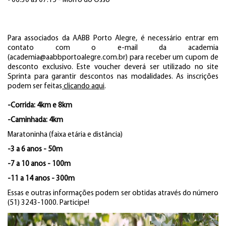
•
06:30 às 07:15 - Morro do Osso
Para associados da AABB Porto Alegre, é necessário entrar em
contato com o e-mail da academia
(academia@aabbportoalegre.com.br) para receber um cupom de
desconto exclusivo. Este voucher deverá ser utilizado no site
Sprinta para garantir descontos nas modalidades. As inscrições
podem ser feitas
clicando aqui
.
-Corrida: 4km e 8km
-Caminhada: 4km
Maratoninha (faixa etária e distância)
-3 a 6 anos - 50m
-7 a 10 anos - 100m
-11 a 14 anos - 300m
Essas e outras informações podem ser obtidas através do número
(51) 3243-1000. Participe!