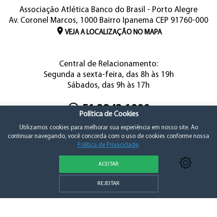
Associação Atlética Banco do Brasil - Porto Alegre
Av. Coronel Marcos, 1000 Bairro Ipanema CEP 91760-000
VEJA A LOCALIZAÇÃO NO MAPA
Central de Relacionamento:
Segunda a sexta-feira, das 8h às 19h
Sábados, das 9h às 17h
51 3243.1000
Política de Cookies
Utilizamos cookies para melhorar sua experiência em nosso site. Ao
continuar navegando, você concorda com o uso de cookies conforme nossa
Política de Privacidade
.
ACEITAR
REJEITAR