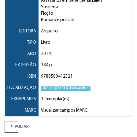
Assassinos em série (Serial killer)
Suspense
Ficção
Romance policial
EDITORA
Arqueiro
TIPO
Livro
ANO
2014
EXTENSÃO
184 p.
ISBN
9788580412321
LOCALIZAÇÃO
821.111(73) P317.10cl v.9 2014
EXEMPLARES
1 exemplar(es)
MARC
Visualizar campos MARC
VOLTAR