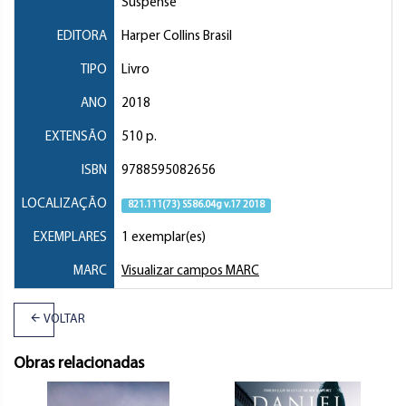
Suspense
EDITORA
Harper Collins Brasil
TIPO
Livro
ANO
2018
EXTENSÃO
510 p.
ISBN
9788595082656
LOCALIZAÇÃO
821.111(73) S586.04g v.17 2018
EXEMPLARES
1 exemplar(es)
MARC
Visualizar campos MARC
VOLTAR
Obras relacionadas