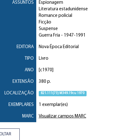
ASSUNTOS
Espionagem
Literatura estadunidense
Romance policial
Ficção
Suspense
Guerra Fria
- 1947-1991
EDITORA
Nova Época Editorial
TIPO
Livro
ANO
[c1970]
EXTENSÃO
380 p.
LOCALIZAÇÃO
821.111(73) M349.19cu 1970
EXEMPLARES
1 exemplar(es)
MARC
Visualizar campos MARC
OLTAR