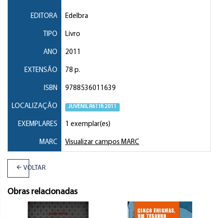
EDITORA
Edelbra
TIPO
Livro
ANO
2011
EXTENSÃO
78 p.
ISBN
9788536011639
LOCALIZAÇÃO
JUVENIL R611fi 2011
EXEMPLARES
1 exemplar(es)
MARC
Visualizar campos MARC
VOLTAR
Obras relacionadas