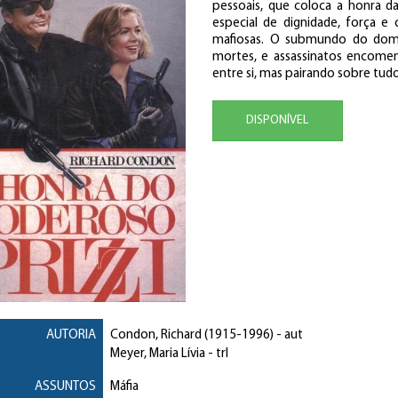
pessoais, que coloca a honra d
especial de dignidade, força e 
mafiosas. O submundo do domíni
mortes, e assassinatos encomen
entre si, mas pairando sobre tudo
DISPONÍVEL
AUTORIA
Condon, Richard
(1915-1996) - aut
Meyer, Maria Lívia
- trl
ASSUNTOS
Máfia