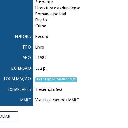
Suspense
Literatura estadunidense
Romance policial
Ficção
Crime
EDITORA
Record
TIPO
Livro
ANO
c1982
EXTENSÃO
272 p.
LOCALIZAÇÃO
821.111(73) C746.04h 1982
EXEMPLARES
1 exemplar(es)
MARC
Visualizar campos MARC
OLTAR