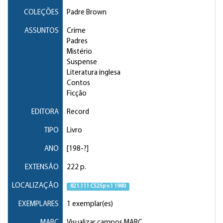
COLEÇÕES
Padre Brown
ASSUNTOS
Crime
Padres
Mistério
Suspense
Literatura inglesa
Contos
Ficção
EDITORA
Record
TIPO
Livro
ANO
[198-?]
EXTENSÃO
222 p.
LOCALIZAÇÃO
821.111 C525p v.1 1980
EXEMPLARES
1 exemplar(es)
MARC
Visualizar campos MARC