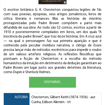
O escritor britânico G. K. Chesterton conquistou legiões de fãs
com suas poesias, epopeias, seus artigos jornalísticos, livros de
crítica literária e romances. Mas as histórias de mistério
protagonizadas pelo Padre Brown compõem a parte mais
difundida de sua obra. Ao todo são 52 contos, escritos a partir de
1910 e posteriormente compilados em livros, um dos quais "A
inocência do padre Brown", que traz doze histórias. Em A cruz azul
— na qual o personagem faz sua primeira aparição e que é
conhecida pela peculiar moldura narrativa, o clérigo de Essex
precisa lançar mão de métodos excêntricos para impedir o roubo
de um valioso artefato religioso. As reflexões filosóficas que
pontuam a ficção de Chesterton e a escolha do método
humanístico da intuição em detrimento da dedução garantiram ao
Padre Brown um lugar junto aos grandes detetives da literatura,
como Dupin e Sherlock Holmes.
DISPONÍVEL
AUTORIA
Chesterton, Gilbert Keith
(1874-1936) - aut
Cunha, Edilson Alkmim
- trl