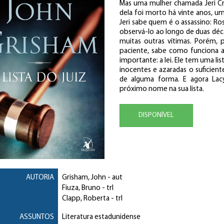
Mas uma mulher chamada Jeri Cr
dela foi morto há vinte anos, u
Jeri sabe quem é o assassino: Ros
observá-lo ao longo de duas décad
muitas outras vítimas. Porém, p
paciente, sabe como funciona a 
importante: a lei. Ele tem uma l
inocentes e azaradas o suficien
de alguma forma. E agora Lac
próximo nome na sua lista.
DISPONÍVEL
AUTORIA
Grisham, John
- aut
Fiuza, Bruno
- trl
Clapp, Roberta
- trl
ASSUNTOS
Literatura estadunidense