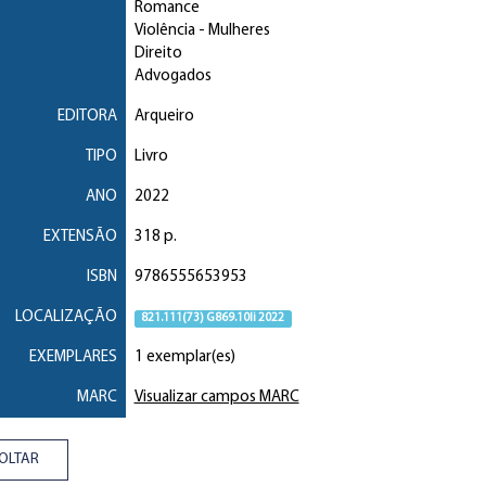
Romance
Violência
- Mulheres
Direito
Advogados
EDITORA
Arqueiro
TIPO
Livro
ANO
2022
EXTENSÃO
318 p.
ISBN
9786555653953
LOCALIZAÇÃO
821.111(73) G869.10li 2022
EXEMPLARES
1 exemplar(es)
MARC
Visualizar campos MARC
OLTAR