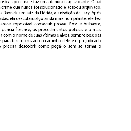
osby a procura e faz uma denúncia apavorante. O pai
m crime que nunca foi solucionado e acabou arquivado.
s Bannick, um juiz da Flórida, a jurisdição de Lacy. Após
as, ela descobriu algo ainda mais horripilante: ele fez
arece impossível conseguir provas. Ross é brilhante,
perícia forense, os procedimentos policiais e o mais
ista com o nome de suas vítimas e alvos, sempre pessoas
te para terem cruzado o caminho dele e o prejudicado
y precisa descobrir como pegá-lo sem se tornar o