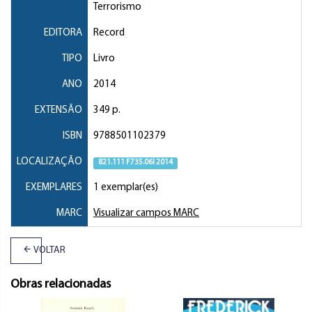
Terrorismo
EDITORA
Record
TIPO
Livro
ANO
2014
EXTENSÃO
349 p.
ISBN
9788501102379
LOCALIZAÇÃO
821.111 F735.06l 2014
EXEMPLARES
1 exemplar(es)
MARC
Visualizar campos MARC
VOLTAR
Obras relacionadas