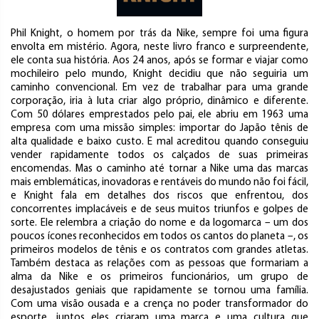
Phil Knight, o homem por trás da Nike, sempre foi uma figura
envolta em mistério. Agora, neste livro franco e surpreendente,
ele conta sua história. Aos 24 anos, após se formar e viajar como
mochileiro pelo mundo, Knight decidiu que não seguiria um
caminho convencional. Em vez de trabalhar para uma grande
corporação, iria à luta criar algo próprio, dinâmico e diferente.
Com 50 dólares emprestados pelo pai, ele abriu em 1963 uma
empresa com uma missão simples: importar do Japão tênis de
alta qualidade e baixo custo. E mal acreditou quando conseguiu
vender rapidamente todos os calçados de suas primeiras
encomendas. Mas o caminho até tornar a Nike uma das marcas
mais emblemáticas, inovadoras e rentáveis do mundo não foi fácil,
e Knight fala em detalhes dos riscos que enfrentou, dos
concorrentes implacáveis e de seus muitos triunfos e golpes de
sorte. Ele relembra a criação do nome e da logomarca – um dos
poucos ícones reconhecidos em todos os cantos do planeta –, os
primeiros modelos de tênis e os contratos com grandes atletas.
Também destaca as relações com as pessoas que formariam a
alma da Nike e os primeiros funcionários, um grupo de
desajustados geniais que rapidamente se tornou uma família.
Com uma visão ousada e a crença no poder transformador do
esporte, juntos eles criaram uma marca e uma cultura que