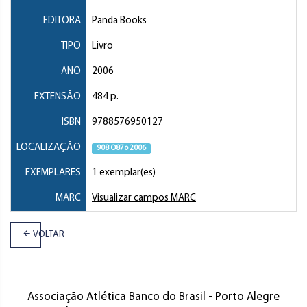
EDITORA
Panda Books
TIPO
Livro
ANO
2006
EXTENSÃO
484 p.
ISBN
9788576950127
LOCALIZAÇÃO
908 O87o 2006
EXEMPLARES
1 exemplar(es)
MARC
Visualizar campos MARC
VOLTAR
Associação Atlética Banco do Brasil - Porto Alegre