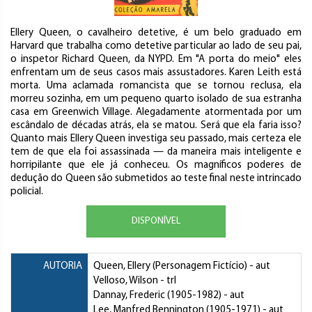
Ellery Queen, o cavalheiro detetive, é um belo graduado em
Harvard que trabalha como detetive particular ao lado de seu pai,
o inspetor Richard Queen, da NYPD. Em "A porta do meio" eles
enfrentam um de seus casos mais assustadores. Karen Leith está
morta. Uma aclamada romancista que se tornou reclusa, ela
morreu sozinha, em um pequeno quarto isolado de sua estranha
casa em Greenwich Village. Alegadamente atormentada por um
escândalo de décadas atrás, ela se matou. Será que ela faria isso?
Quanto mais Ellery Queen investiga seu passado, mais certeza ele
tem de que ela foi assassinada — da maneira mais inteligente e
horripilante que ele já conheceu. Os magníficos poderes de
dedução do Queen são submetidos ao teste final neste intrincado
policial.
DISPONÍVEL
AUTORIA
Queen, Ellery (Personagem Fictício)
- aut
Velloso, Wilson
- trl
Dannay, Frederic
(1905-1982) - aut
Lee, Manfred Bennington
(1905-1971) - aut