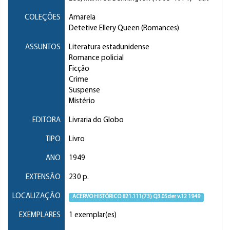
COLEÇÕES
Amarela
Detetive Ellery Queen (Romances)
ASSUNTOS
Literatura estadunidense
Romance policial
Ficção
Crime
Suspense
Mistério
EDITORA
Livraria do Globo
TIPO
Livro
ANO
1949
EXTENSÃO
230 p.
LOCALIZAÇÃO
ACERVO HISTÓRICO 821.111(73) Q3.05der v.12 1949
EXEMPLARES
1 exemplar(es)