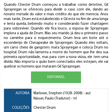
Quando Chester Drum começou a trabalhar como detetive, Gil
Sprayregan se ofereceu para dividir o caso com ele, dando ao
novato metade do valor e mais crédito do que ele merecia. Anos
mais tarde, Drum está estabelecido e Gil está no fim de uma longa
e lenta queda, bebendo muito e considerando fazer chantagem
para sobreviver. Quando ele fica louco, a esposa de Sprayregan
implora a ajuda de Drum. Mas seu marido já deu o primeiro passo
no caminho para o esquecimento. Drum leva um bote até o
esconderijo de Chesapeake de Sprayregan. Quando eles voltam,
um carro cheio de gangsters mata Sprayregan e coloca Drum no
hospital. Drum não lamenta a morte do homem que lhe deu sua
primeira oportunidade, mas para com a nova viúva, ele tem uma
dívida. Não importa o quão bem conectados eles estejam, ele vai
quebrar os homens que mataram Gil Sprayregan.
DISPONÍVEL
AUTORIA
Marlowe, Stephen
(1928-2008) - aut
Násser, Paulo (Tradutor)
- trl
COLEÇÕES
Chester Drum