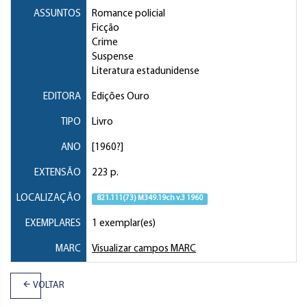
ASSUNTOS
Romance policial
Ficção
Crime
Suspense
Literatura estadunidense
EDITORA
Edições Ouro
TIPO
Livro
ANO
[1960?]
EXTENSÃO
223 p.
LOCALIZAÇÃO
821.111(73) M349.19ch v.3 1960
EXEMPLARES
1 exemplar(es)
MARC
Visualizar campos MARC
VOLTAR