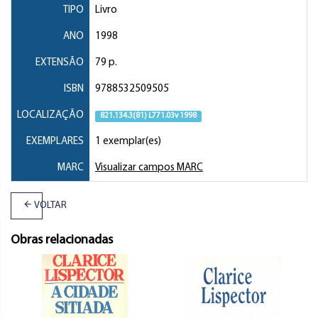
TIPO
Livro
ANO
1998
EXTENSÃO
79 p.
ISBN
9788532509505
LOCALIZAÇÃO
821.134.3(81) L771.03v 1998
EXEMPLARES
1 exemplar(es)
MARC
Visualizar campos MARC
VOLTAR
Obras relacionadas