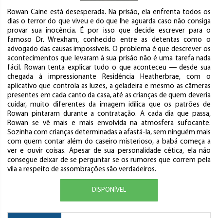
Rowan Caine está desesperada. Na prisão, ela enfrenta todos os
dias o terror do que viveu e do que lhe aguarda caso não consiga
provar sua inocência. É por isso que decide escrever para o
famoso Dr. Wrexham, conhecido entre as detentas como o
advogado das causas impossíveis. O problema é que descrever os
acontecimentos que levaram à sua prisão não é uma tarefa nada
fácil. Rowan tenta explicar tudo o que aconteceu ― desde sua
chegada à impressionante Residência Heatherbrae, com o
aplicativo que controla as luzes, a geladeira e mesmo as câmeras
presentes em cada canto da casa, até as crianças de quem deveria
cuidar, muito diferentes da imagem idílica que os patrões de
Rowan pintaram durante a contratação. A cada dia que passa,
Rowan se vê mais e mais envolvida na atmosfera sufocante.
Sozinha com crianças determinadas a afastá-la, sem ninguém mais
com quem contar além do caseiro misterioso, a babá começa a
ver e ouvir coisas. Apesar de sua personalidade cética, ela não
consegue deixar de se perguntar se os rumores que correm pela
vila a respeito de assombrações são verdadeiros.
DISPONÍVEL