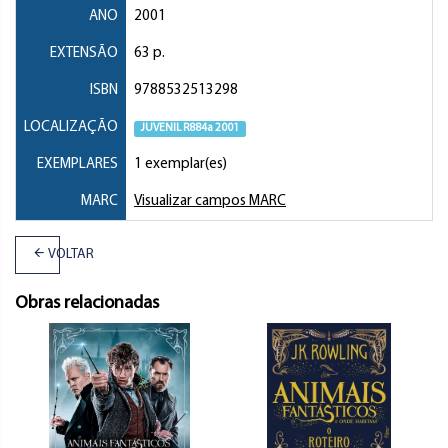
ANO
2001
EXTENSÃO
63 p.
ISBN
9788532513298
LOCALIZAÇÃO
JUVENIL R884a 2001
EXEMPLARES
1 exemplar(es)
MARC
Visualizar campos MARC
VOLTAR
Obras relacionadas