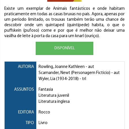
Existe um exemplar de Animais fantásticos e onde habitam
praticamente em todas as casas bruxas no país. Agora, apenas por
um período limitado, os trouxas também terão uma chance de
descobrir onde um quintaped (quintípede) habita, o que o
puffskein (pufoso) come e por que é melhor não deixar uma
vasilha de leite à porta da casa para um knarl (ouriço).
DISPONÍVEL
AUTORIA
Rowling, Joanne Kathleen
- aut
Scamander, Newt (Personagem Fictício)
- aut
Wyler, Lia
(1934-2018) - trl
ASSUNTOS
Fantasia
Literatura juvenil
Literatura inglesa
EDITORA
Rocco
TIPO
Livro