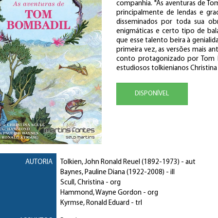
companhia. "As aventuras de To
principalmente de lendas e gra
disseminados por toda sua obra
enigmáticas e certo tipo de ba
que esse talento beira à genialida
primeira vez, as versões mais an
conto protagonizado por Tom 
estudiosos tolkienianos Christin
DISPONÍVEL
AUTORIA
Tolkien, John Ronald Reuel
(1892-1973) - aut
Baynes, Pauline Diana
(1922-2008) - ill
Scull, Christina
- org
Hammond, Wayne Gordon
- org
Kyrmse, Ronald Eduard
- trl