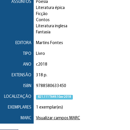
ASSUNTOS
Poesia
Literatura épica
Ficção
Contos
Literatura inglesa
Fantasia
EDITORA
Martins Fontes
TIPO
Livro
ANO
c2018
EXTENSÃO
318 p.
ISBN
9788580633450
LOCALIZAÇÃO
821.111 T649.10av 2018
EXEMPLARES
1 exemplar(es)
MARC
Visualizar campos MARC