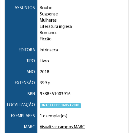
ASSUNTOS
Roubo
Suspense
Mulheres
Literatura inglesa
Romance
Ficção
EDITORA
Intrínseca
TIPO
Livro
ANO
2018
EXTENSÃO
399 p.
ISBN
9788551003916
LOCALIZAÇÃO
821.111 L111.16d v.1 2018
EXEMPLARES
1 exemplar(es)
MARC
Visualizar campos MARC