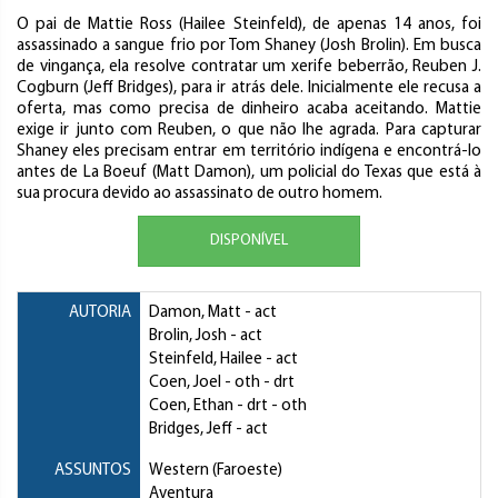
O pai de Mattie Ross (Hailee Steinfeld), de apenas 14 anos, foi
assassinado a sangue frio por Tom Shaney (Josh Brolin). Em busca
de vingança, ela resolve contratar um xerife beberrão, Reuben J.
Cogburn (Jeff Bridges), para ir atrás dele. Inicialmente ele recusa a
oferta, mas como precisa de dinheiro acaba aceitando. Mattie
exige ir junto com Reuben, o que não lhe agrada. Para capturar
Shaney eles precisam entrar em território indígena e encontrá-lo
antes de La Boeuf (Matt Damon), um policial do Texas que está à
sua procura devido ao assassinato de outro homem.
DISPONÍVEL
AUTORIA
Damon, Matt
- act
Brolin, Josh
- act
Steinfeld, Hailee
- act
Coen, Joel
- oth - drt
Coen, Ethan
- drt - oth
Bridges, Jeff
- act
ASSUNTOS
Western (Faroeste)
Aventura