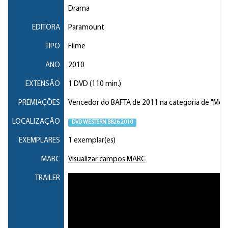
Drama
EDITORA
Paramount
TIPO
Filme
ANO
2010
EXTENSÃO
1 DVD (110 min.)
PREMIAÇÕES
Vencedor do BAFTA de 2011 na categoria de "Melho
LOCALIZAÇÃO
DVD WESTERN B826 2010
EXEMPLARES
1 exemplar(es)
MARC
Visualizar campos MARC
TRAILER