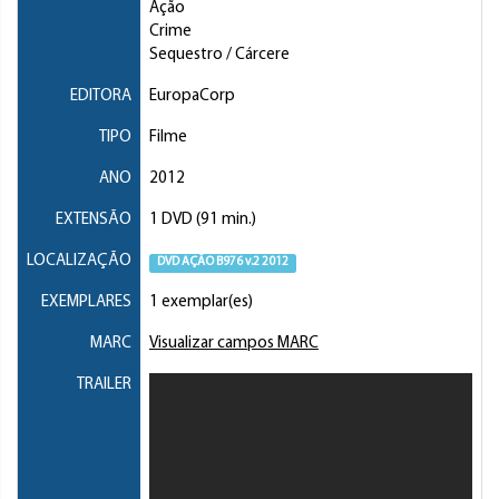
Ação
Crime
Sequestro / Cárcere
EDITORA
EuropaCorp
TIPO
Filme
ANO
2012
EXTENSÃO
1 DVD (91 min.)
LOCALIZAÇÃO
DVD AÇÃO B976 v.2 2012
EXEMPLARES
1 exemplar(es)
MARC
Visualizar campos MARC
TRAILER