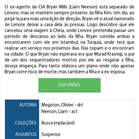
O ex-agente da CIA Bryan Mills (Liam Neeson) está separado de
Lenore, mas se mantém sempre próximo da filha Kim. Um dia, ao
pegá-la para mais uma lição de direção, Bryan vê o atual namorado
de Lenore deixar a casa dela às pressas. Logo descobre que ele
cancelou uma viagem à China, onde Lenore pretendia passar um
período de descanso ao lado da filha. Bryan convida ambas a
encontrarem com ele em Istambul, na Turquia, onde terá que
realizar um serviço nos próximos dias. Elas topam e o encontram
na cidade. O que Bryan não esperava era que Murad Krasniqi, o pai
de um dos sequestradores mortos por ele ao resgatar a filha,
deseja vingança. Para tanto elabora um plano onde não apenas
Bryan corre risco de morte, mas também a filha e a ex-esposa.
DISPONÍVEL
AUTORIA
Megaton, Olivier
- drt
Neeson, Liam
- act
COLEÇÕES
Busca implacável
ASSUNTOS
Suspense