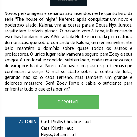
Novos personagens e cenários são inseridos neste quinto livro da
série "The house of night". Neferet, após conquistar um novo e
poderoso aliado, Kalona, vira as costas para a Deusa Nyx. Juntos,
arquitetam terríveis planos. O passado vem à tona, influenciando
escolhas fundamentais. A Morada da Noite é ocupada por criaturas
demoníacas, que sob o comando de Kalona, um ser incrivelmente
belo, mantém o domínio sobre quase todos os alunos e
professores. O único lugar relativamente seguro para Zoey e seus
amigos é um local escondido, subterrâneo, onde uma nova raça
de vampiros habita. Parece não haver fim para os problemas que
continuam a surgir. O mal se abate sobre o centro de Tulsa,
gerando não só o caos terreno, mas também um grande e
doloroso massacre. Será Zoey forte e sábia o suficiente para
enfrentar tudo o que está por vir?
DISPONÍVEL
AUTORIA
Cast, Phyllis Christine
- aut
Cast, Kristin
- aut
Heyss, Johann
- trl