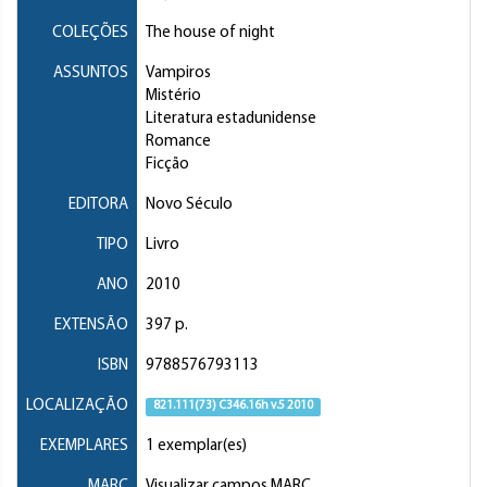
COLEÇÕES
The house of night
ASSUNTOS
Vampiros
Mistério
Literatura estadunidense
Romance
Ficção
EDITORA
Novo Século
TIPO
Livro
ANO
2010
EXTENSÃO
397 p.
ISBN
9788576793113
LOCALIZAÇÃO
821.111(73) C346.16h v.5 2010
EXEMPLARES
1 exemplar(es)
MARC
Visualizar campos MARC