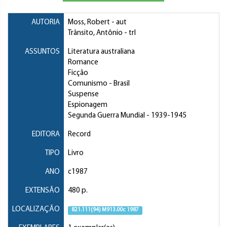
AUTORIA
Moss, Robert
- aut
Trânsito, Antônio
- trl
ASSUNTOS
Literatura australiana
Romance
Ficção
Comunismo
- Brasil
Suspense
Espionagem
Segunda Guerra Mundial
- 1939-1945
EDITORA
Record
TIPO
Livro
ANO
c1987
EXTENSÃO
480 p.
LOCALIZAÇÃO
821.111(94) M913.00c 1987