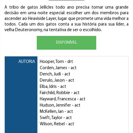
A tribo de gatos Jellicles todo ano precisa tomar uma grande
decisão em uma noite especial: escolher um dos membros para
ascender ao Heaviside Layer, lugar que promete uma vida melhor a
todos. Cada um dos gatos conta a sua história para sua líder, a
velha Deuteronomy, na tentativa de ser o escolhido.
DISPONÍVEL
AUTORIA
Hooper, Tom
- drt
Corden, James
- act
Dench, Judi
- act
Derulo, Jason
- act
Elba, Idris
- act
Fairchild, Robbie
- act
Hayward, Francesca
- act
Hudson, Jennifer
- act
McKellen, Ian
- act
Swift, Taylor
- act
Wilson, Rebel
- act