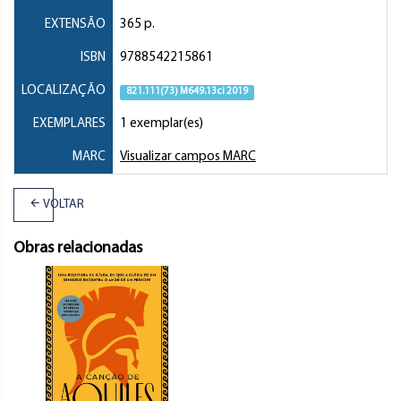
EXTENSÃO
365 p.
ISBN
9788542215861
LOCALIZAÇÃO
821.111(73) M649.13ci 2019
EXEMPLARES
1 exemplar(es)
MARC
Visualizar campos MARC
VOLTAR
Obras relacionadas