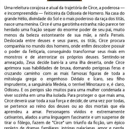
Uma releitura corajosa e atual da trajetória de Circe, a poderosa —
e incompreendida — feiticeira da Odisseia de Homero. Na casa do
grande Hélio, divindade do Sol e o mais poderoso da raça dos titãs,
nasce uma menina. Circe é uma garotinha estranha: não parece ter
herdado uma fração sequer do enorme poder de seu pai, muito
menos da beleza estonteante de sua mãe, a ninfa Perseis.
Deslocada entre deuses e seus pares, os titãs, Circe procura
companhia no mundo dos homens, onde enfim descobre possuir
o poder da feitiçaria, conseguindo transformar seus rivais em
monstros e de aterrorizar os próprios deuses. Sentindo-se
ameaçado, Zeus decide bani-la a uma ilha deserta, onde Circe
aprimora suas habilidades de bruxa, domando perigosas feras e
cruzando caminho com as mais famosas figuras de toda a
mitologia grega: o engenhoso Dédalo e Ícaro, seu filho
imprudente, a sanguinária Medeia, o terrível Minotauro e, é claro,
Odisseu. E os perigos são muitos para uma mulher condenada a
viver sozinha em uma ilha isolada. Para proteger o que mais ama,
Circe deverá usar toda a sua força e decidir, de uma vez por todas,
se pertence ao reino dos deuses ou ao dos mortais que ela
aprendeu a amar. Personagens vívidos e extremamente
cativantes, aliados a uma linguagem fascinante e um suspense de
tirar o fôlego, fazem de "Circe" um triunfo da ficção, um épico
repleto de dramas familiares, intrigas palacianas, amor e perda.