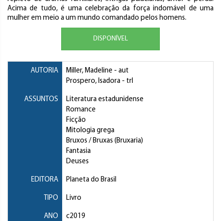
Acima de tudo, é uma celebração da força indomável de uma
mulher em meio a um mundo comandado pelos homens.
DISPONÍVEL
AUTORIA
Miller, Madeline
- aut
Prospero, Isadora
- trl
ASSUNTOS
Literatura estadunidense
Romance
Ficção
Mitologia grega
Bruxos / Bruxas (Bruxaria)
Fantasia
Deuses
EDITORA
Planeta do Brasil
TIPO
Livro
ANO
c2019