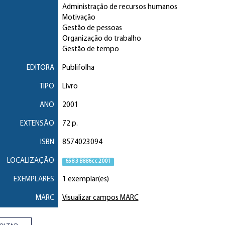
Administração de recursos humanos
Motivação
Gestão de pessoas
Organização do trabalho
Gestão de tempo
EDITORA
Publifolha
TIPO
Livro
ANO
2001
EXTENSÃO
72 p.
ISBN
8574023094
LOCALIZAÇÃO
658.3 B886cc 2001
EXEMPLARES
1 exemplar(es)
MARC
Visualizar campos MARC