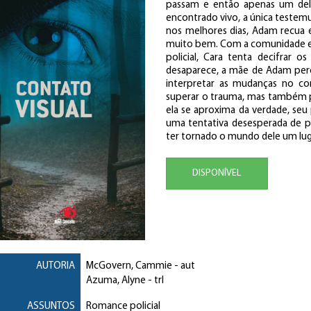
passam e então apenas um del
encontrado vivo, a única testem
nos melhores dias, Adam recua 
muito bem. Com a comunidade em 
policial, Cara tenta decifrar 
desaparece, a mãe de Adam perc
interpretar as mudanças no c
superar o trauma, mas também par
ela se aproxima da verdade, seu
uma tentativa desesperada de pro
ter tornado o mundo dele um lug
DISPONÍVEL
AUTORIA
McGovern, Cammie
- aut
Azuma, Alyne
- trl
ASSUNTOS
Romance policial