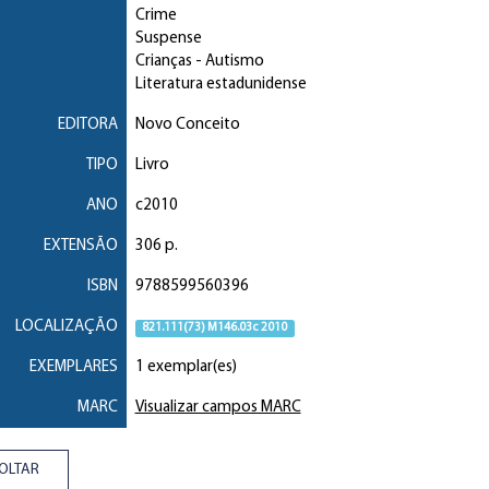
Crime
Suspense
Crianças
- Autismo
Literatura estadunidense
EDITORA
Novo Conceito
TIPO
Livro
ANO
c2010
EXTENSÃO
306 p.
ISBN
9788599560396
LOCALIZAÇÃO
821.111(73) M146.03c 2010
EXEMPLARES
1 exemplar(es)
MARC
Visualizar campos MARC
OLTAR