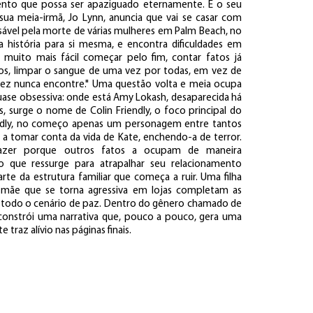
ento que possa ser apaziguado eternamente. E o seu
a meia-irmã, Jo Lynn, anuncia que vai se casar com
nsável pela morte de várias mulheres em Palm Beach, no
 a história para si mesma, e encontra dificuldades em
 muito mais fácil começar pelo fim, contar fatos já
s, limpar o sangue de uma vez por todas, em vez de
lvez nunca encontre." Uma questão volta e meia ocupa
ase obsessiva: onde está Amy Lokash, desaparecida há
 surge o nome de Colin Friendly, o foco principal do
iendly, no começo apenas um personagem entre tantos
 a tomar conta da vida de Kate, enchendo-a de terror.
fazer porque outros fatos a ocupam de maneira
 que ressurge para atrapalhar seu relacionamento
rte da estrutura familiar que começa a ruir. Uma filha
 mãe que se torna agressiva em lojas completam as
 todo o cenário de paz. Dentro do gênero chamado de
g constrói uma narrativa que, pouco a pouco, gera uma
raz alívio nas páginas finais.