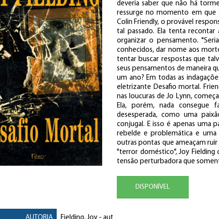
deveria saber que não há torm
ressurge no momento em que su
Colin Friendly, o provável respo
tal passado. Ela tenta recontar
organizar o pensamento. "Seria
conhecidos, dar nome aos morto
tentar buscar respostas que ta
seus pensamentos de maneira qu
um ano? Em todas as indagações,
eletrizante Desafio mortal. Fr
nas loucuras de Jo Lynn, começa
Ela, porém, nada consegue 
desesperada, como uma paixão
conjugal. E isso é apenas uma pa
rebelde e problemática e uma
outras pontas que ameaçam ruir
"terror doméstico", Joy Fieldin
tensão perturbadora que somente t
DISPONÍVEL
AUTORIA
Fielding, Joy
- aut