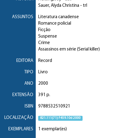
Sauer, Alyda Christina
- trl
ASSUNTOS
Literatura canadense
Romance policial
Ficção
Suspense
Crime
Assassinos em série (Serial killer)
EDITORA
Record
TIPO
Livro
ANO
2000
EXTENSÃO
391 p.
ISBN
9788532510921
LOCALIZAÇÃO
821.111(71) F459.10d 2000
EXEMPLARES
1 exemplar(es)