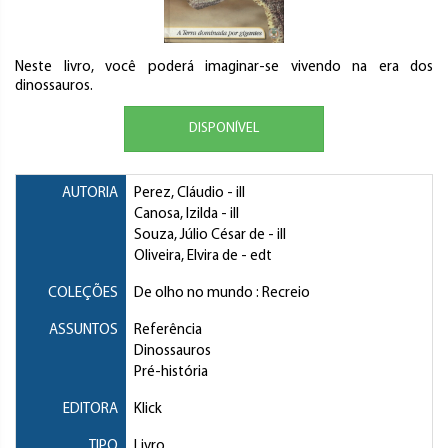
Neste livro, você poderá imaginar-se vivendo na era dos
dinossauros.
DISPONÍVEL
AUTORIA
Perez, Cláudio
- ill
Canosa, Izilda
- ill
Souza, Júlio César de
- ill
Oliveira, Elvira de
- edt
COLEÇÕES
De olho no mundo : Recreio
ASSUNTOS
Referência
Dinossauros
Pré-história
EDITORA
Klick
TIPO
Livro