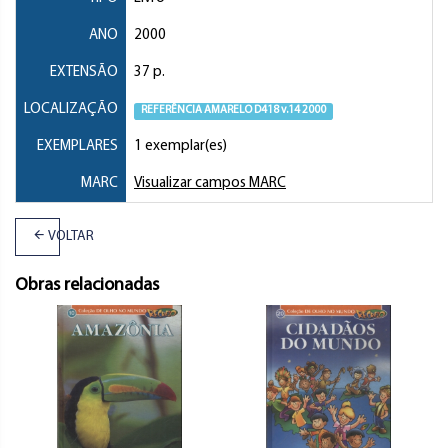
ANO
2000
EXTENSÃO
37 p.
LOCALIZAÇÃO
REFERÊNCIA AMARELO D418 v.14 2000
EXEMPLARES
1 exemplar(es)
MARC
Visualizar campos MARC
VOLTAR
Obras relacionadas