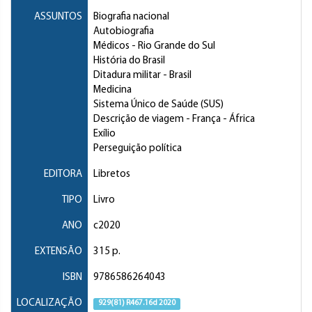
ASSUNTOS
Biografia nacional
Autobiografia
Médicos
- Rio Grande do Sul
História do Brasil
Ditadura militar
- Brasil
Medicina
Sistema Único de Saúde (SUS)
Descrição de viagem
- França - África
Exílio
Perseguição política
EDITORA
Libretos
TIPO
Livro
ANO
c2020
EXTENSÃO
315 p.
ISBN
9786586264043
LOCALIZAÇÃO
929(81) R467.16d 2020