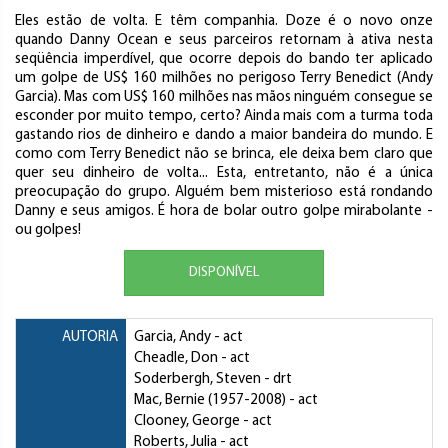
Eles estão de volta. E têm companhia. Doze é o novo onze
quando Danny Ocean e seus parceiros retornam à ativa nesta
seqüência imperdível, que ocorre depois do bando ter aplicado
um golpe de US$ 160 milhões no perigoso Terry Benedict (Andy
Garcia). Mas com US$ 160 milhões nas mãos ninguém consegue se
esconder por muito tempo, certo? Ainda mais com a turma toda
gastando rios de dinheiro e dando a maior bandeira do mundo. E
como com Terry Benedict não se brinca, ele deixa bem claro que
quer seu dinheiro de volta... Esta, entretanto, não é a única
preocupação do grupo. Alguém bem misterioso está rondando
Danny e seus amigos. É hora de bolar outro golpe mirabolante -
ou golpes!
DISPONÍVEL
AUTORIA
Garcia, Andy
- act
Cheadle, Don
- act
Soderbergh, Steven
- drt
Mac, Bernie
(1957-2008) - act
Clooney, George
- act
Roberts, Julia
- act