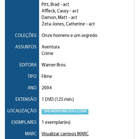
Pitt, Brad
- act
Affleck, Casey
- act
Damon, Matt
- act
Zeta-Jones, Catherine
- act
COLEÇÕES
Onze homens e um segredo
ASSUNTOS
Aventura
Crime
EDITORA
Warner Bros.
TIPO
Filme
ANO
2004
EXTENSÃO
1 DVD (125 min.)
LOCALIZAÇÃO
DVD AVENTURA O59 v.2 2004
EXEMPLARES
1 exemplar(es)
MARC
Visualizar campos MARC