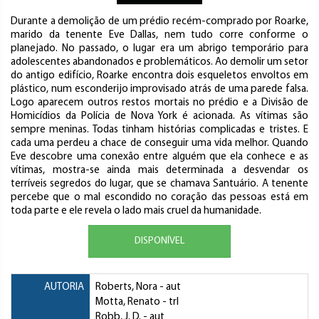
Durante a demolição de um prédio recém-comprado por Roarke,
marido da tenente Eve Dallas, nem tudo corre conforme o
planejado. No passado, o lugar era um abrigo temporário para
adolescentes abandonados e problemáticos. Ao demolir um setor
do antigo edifício, Roarke encontra dois esqueletos envoltos em
plástico, num esconderijo improvisado atrás de uma parede falsa.
Logo aparecem outros restos mortais no prédio e a Divisão de
Homicídios da Polícia de Nova York é acionada. As vítimas são
sempre meninas. Todas tinham histórias complicadas e tristes. E
cada uma perdeu a chace de conseguir uma vida melhor. Quando
Eve descobre uma conexão entre alguém que ela conhece e as
vítimas, mostra-se ainda mais determinada a desvendar os
terríveis segredos do lugar, que se chamava Santuário. A tenente
percebe que o mal escondido no coração das pessoas está em
toda parte e ele revela o lado mais cruel da humanidade.
DISPONÍVEL
AUTORIA
Roberts, Nora
- aut
Motta, Renato
- trl
Robb, J. D.
- aut