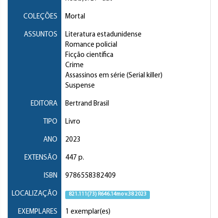
COLEÇÕES
Mortal
ASSUNTOS
Literatura estadunidense
Romance policial
Ficção científica
Crime
Assassinos em série (Serial killer)
Suspense
EDITORA
Bertrand Brasil
TIPO
Livro
ANO
2023
EXTENSÃO
447 p.
ISBN
9786558382409
LOCALIZAÇÃO
821.111(73) R646.14mo v.38 2023
EXEMPLARES
1 exemplar(es)