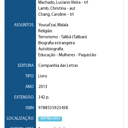
Machado, Luciano Vieira
- trl
Lamb, Christina
- aut
Chang, Caroline
- trl
ASSUNTOS
Yousafzai, Malala
Religião
Terrorismo
- Talibã (Taliban)
Biografia estrangeira
Autobiografia
Educação
- Mulheres - Paquistão
EDITORA
Companhia das Letras
TIPO
Livro
ANO
2013
EXTENSÃO
342 p.
ISBN
9788535923438
LOCALIZAÇÃO
929 Y82e 2013