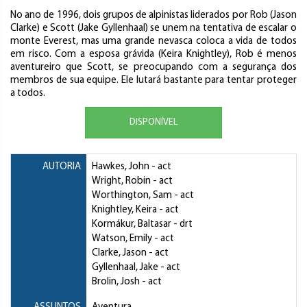
No ano de 1996, dois grupos de alpinistas liderados por Rob (Jason
Clarke) e Scott (Jake Gyllenhaal) se unem na tentativa de escalar o
monte Everest, mas uma grande nevasca coloca a vida de todos
em risco. Com a esposa grávida (Keira Knightley), Rob é menos
aventureiro que Scott, se preocupando com a segurança dos
membros de sua equipe. Ele lutará bastante para tentar proteger
a todos.
DISPONÍVEL
AUTORIA
Hawkes, John
- act
Wright, Robin
- act
Worthington, Sam
- act
Knightley, Keira
- act
Kormákur, Baltasar
- drt
Watson, Emily
- act
Clarke, Jason
- act
Gyllenhaal, Jake
- act
Brolin, Josh
- act