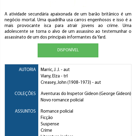
A atividade secundária apaixonada de um barão britânico é um
negócio mortal. Uma quadrilha usa carros engenhosos e isso é a
mais provocante isca para atrair jovens ao crime. Uma
adolescente se torna o alvo de um assassino ao testemunhar o
assassinato de um dos principais informantes da Yard.
DISPONÍVEL
AUTORIA
Marric, J. J.
- aut
Viany, Elza
- trl
Creasey, John
(1908-1973) - aut
COLEÇÕES
Aventuras do Inspetor Gideon (George Gideon)
Novo romance policial
ASSUNTOS
Romance policial
Ficção
Suspense
Crime