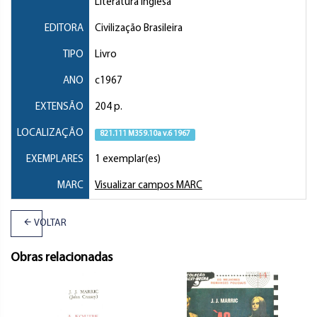
Literatura inglesa
EDITORA
Civilização Brasileira
TIPO
Livro
ANO
c1967
EXTENSÃO
204 p.
LOCALIZAÇÃO
821.111 M359.10a v.6 1967
EXEMPLARES
1 exemplar(es)
MARC
Visualizar campos MARC
VOLTAR
Obras relacionadas