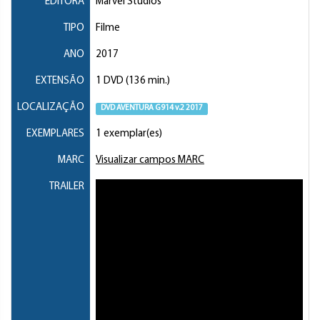
EDITORA
Marvel Studios
TIPO
Filme
ANO
2017
EXTENSÃO
1 DVD (136 min.)
LOCALIZAÇÃO
DVD AVENTURA G914 v.2 2017
EXEMPLARES
1 exemplar(es)
MARC
Visualizar campos MARC
TRAILER