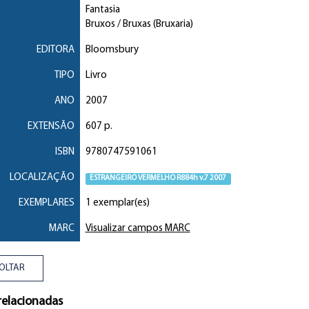
Fantasia
Bruxos / Bruxas (Bruxaria)
EDITORA
Bloomsbury
TIPO
Livro
ANO
2007
EXTENSÃO
607 p.
ISBN
9780747591061
LOCALIZAÇÃO
ESTRANGEIRO VERMELHO R884h v.7 2007
EXEMPLARES
1 exemplar(es)
MARC
Visualizar campos MARC
OLTAR
relacionadas