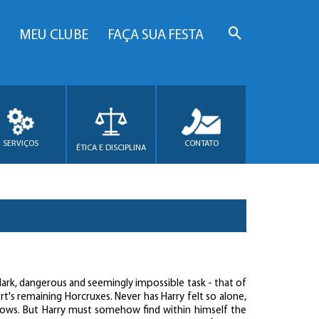
MEU CLUBE
FAÇA SUA FESTA
SERVIÇOS
CONTATO
ÉTICA E DISCIPLINA
ark, dangerous and seemingly impossible task - that of
t's remaining Horcruxes. Never has Harry felt so alone,
adows. But Harry must somehow find within himself the