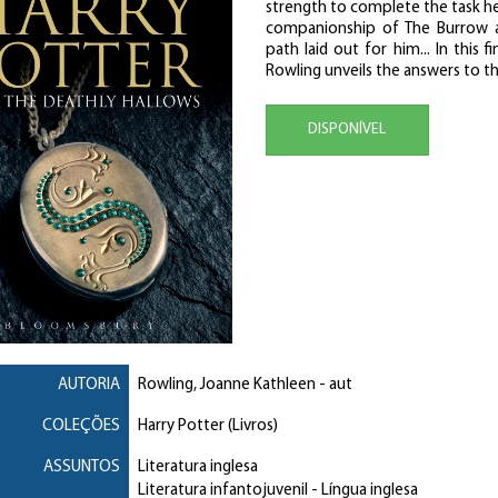
strength to complete the task he
companionship of The Burrow an
path laid out for him... In this f
Rowling unveils the answers to t
DISPONÍVEL
AUTORIA
Rowling, Joanne Kathleen
- aut
COLEÇÕES
Harry Potter (Livros)
ASSUNTOS
Literatura inglesa
Literatura infantojuvenil
- Língua inglesa