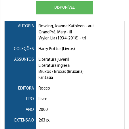
DISPONÍVEL
AUTORIA
Rowling, Joanne Kathleen
- aut
GrandPré, Mary
- ill
Wyler, Lia
(1934-2018) - trl
COLEÇÕES
Harry Potter (Livros)
ASSUNTOS
Literatura juvenil
Literatura inglesa
Bruxos / Bruxas (Bruxaria)
Fantasia
EDITORA
Rocco
TIPO
Livro
ANO
2000
EXTENSÃO
263 p.