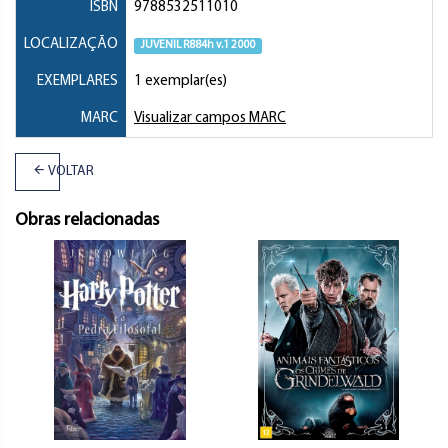
ISBN
9788532511010
LOCALIZAÇÃO
JUVENIL R884h v.1 2000
EXEMPLARES
1 exemplar(es)
MARC
Visualizar campos MARC
VOLTAR
Obras relacionadas