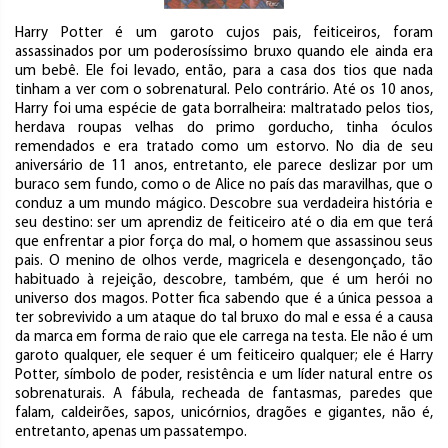
Harry Potter é um garoto cujos pais, feiticeiros, foram
assassinados por um poderosíssimo bruxo quando ele ainda era
um bebê. Ele foi levado, então, para a casa dos tios que nada
tinham a ver com o sobrenatural. Pelo contrário. Até os 10 anos,
Harry foi uma espécie de gata borralheira: maltratado pelos tios,
herdava roupas velhas do primo gorducho, tinha óculos
remendados e era tratado como um estorvo. No dia de seu
aniversário de 11 anos, entretanto, ele parece deslizar por um
buraco sem fundo, como o de Alice no país das maravilhas, que o
conduz a um mundo mágico. Descobre sua verdadeira história e
seu destino: ser um aprendiz de feiticeiro até o dia em que terá
que enfrentar a pior força do mal, o homem que assassinou seus
pais. O menino de olhos verde, magricela e desengonçado, tão
habituado à rejeição, descobre, também, que é um herói no
universo dos magos. Potter fica sabendo que é a única pessoa a
ter sobrevivido a um ataque do tal bruxo do mal e essa é a causa
da marca em forma de raio que ele carrega na testa. Ele não é um
garoto qualquer, ele sequer é um feiticeiro qualquer; ele é Harry
Potter, símbolo de poder, resistência e um líder natural entre os
sobrenaturais. A fábula, recheada de fantasmas, paredes que
falam, caldeirões, sapos, unicórnios, dragões e gigantes, não é,
entretanto, apenas um passatempo.